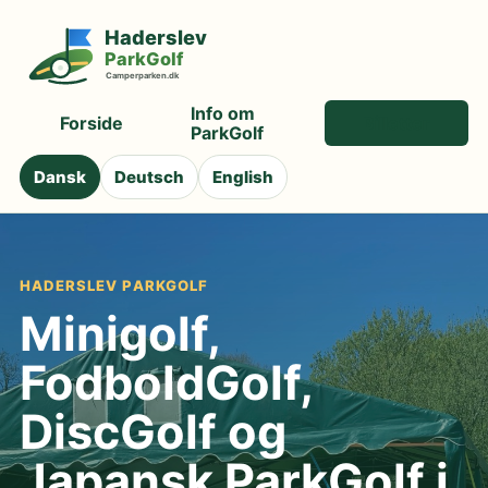
Info om
Forside
Billetter
ParkGolf
Dansk
Deutsch
English
HADERSLEV PARKGOLF
Minigolf,
FodboldGolf,
DiscGolf og
Japansk ParkGolf i